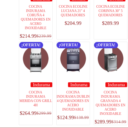
COCINA
COCINA ECOLINE
COCINA ECOLINE
INDURAMA
LUCIANA 21″ 4
CORINNA 30″ 5
CORUÑA 4
QUEMADORES
QUEMADORES
QUEMADORES EN
$
204.99
$
289.99
ACERO
INOXIDABLE
$
214.99
$
239.99
¡OFERTA!
¡OFERTA!
¡OFERTA!
Indurama
Indurama
Indurama
COCINA
COCINA
COCINA
INDURAMA
INDURAMA DUBLIN
INDURAMA
MERIDA CON GRILL
4 QUEMADORES EN
GRANADA 4
4H
ACERO
QUEMADORES EN
INOXIDABLE
ACERO
$
264.99
$
299.99
INOXIDABLE
$
124.99
$
138.99
$
289.99
$
314.99