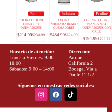
Ecoline
Indurama
Ecoline
COCINA ECOLINE
COCINA
COCINA ECOLINE
ERIKA 21″ 4
INDURAMA ROMA 5
BIANCA 24″ 4
QUEMADORES
QUEMADORES
QUEMADORES CON
GRILL
$
214.99
$
484.99
$
234.99
$
624.99
$
194.99
$
204.99
Horario de atención:
Dirección:
Lunes a Viernes: 9:00 –
Parque
18:00
California 2
Sábados: 9:00 – 14:00
Bodega, Vía a
Daule 11 1/2
Síguenos en nuestras redes sociales: