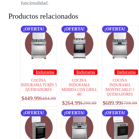
funcionalidad.
Productos relacionados
¡OFERTA!
¡OFERTA!
¡OFERTA!
Indurama
Indurama
Indurama
COCINA
COCINA
COCINA
INDURAMA TURÍN 5
INDURAMA
INDURAMA
QUEMADORES
MERIDA CON GRILL
MONTECARLO 5
4H
QUEMADORES
$
449.99
$
484.99
$
264.99
$
689.99
$
299.99
$
709.99
¡OFERTA!
¡OFERTA!
¡OFERTA!