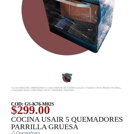
*LA ILUSTRACIÓN, DIMENSIONES Y CARACTERISTICAS PUEDEN LLEGAR A VARIAR CON EL PRODUCTO FINAL,
CUALQUIER DUDA CONSULTAR CON SU VENDEDOR ASIGNADO
COD: GS-K76-M02S
$
299.00
COCINA USAIR 5 QUEMADORES
PARRILLA GRUESA
-5 Quemadores