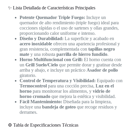
✨ Lista Detallada de Características Principales
Potente Quemador Triple Fuego:
Incluye un
quemador de alto rendimiento (triple fuego) ideal para
cocciones rápidas o el uso de sartenes y ollas grandes,
proporcionando calor uniforme e intenso.
Diseño y Durabilidad:
La superficie y acabado en
acero inoxidable
ofrecen una apariencia profesional y
gran resistencia, complementada con
tapillas negro
mate
y una robusta
parrilla de hierro fundido
.
Horno Multifuncional con Grill:
El horno cuenta con
un
Grill Suelo/Cielo
que permite dorar y gratinar desde
arriba y abajo, e incluye un práctico
Asador de pollo
giratorio.
Control de Temperatura y Visibilidad:
Equipado con
Termocontrol
para una cocción precisa,
Luz en el
horno
para monitorear los alimentos, y
vidrio de
horno cromado
que mejora la estética y visibilidad.
Fácil Mantenimiento:
Diseñada para la limpieza,
incluye una
bandeja de goteo
que recoge residuos y
derrames.
⚙️ Tabla de Especificaciones Técnicas