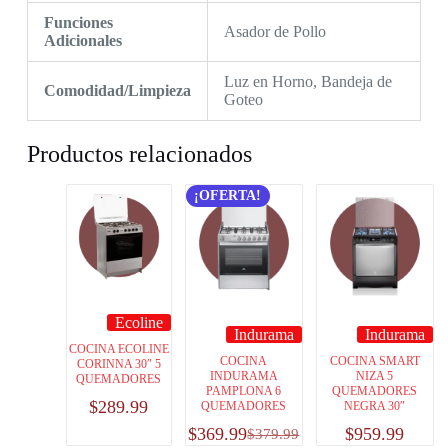
Funciones
Asador de Pollo
Adicionales
Luz en Horno, Bandeja de
Comodidad/Limpieza
Goteo
Productos relacionados
¡OFERTA!
Ecoline
Indurama
Indurama
COCINA ECOLINE
COCINA
COCINA SMART
CORINNA 30″ 5
INDURAMA
NIZA 5
QUEMADORES
PAMPLONA 6
QUEMADORES
$
289.99
QUEMADORES
NEGRA 30″
$
369.99
$
959.99
$
379.99