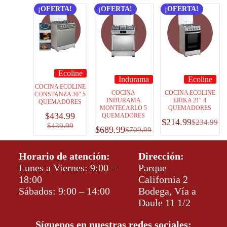
¡OFERTA!
¡OFERTA!
¡OFERTA!
Ecoline
Indurama
Ecoline
COCINA ECOLINE
COCINA
COCINA ECOLINE
CONSTANZA 30″ 5
INDURAMA
ERIKA 21″ 4
QUEMADORES
MONTECARLO 5
QUEMADORES
$
434.99
QUEMADORES
$
214.99
$
234.99
$
439.99
$
689.99
$
709.99
Horario de atención:
Dirección:
Lunes a Viernes: 9:00 –
Parque
18:00
California 2
Sábados: 9:00 – 14:00
Bodega, Vía a
Daule 11 1/2
Síguenos en nuestras redes sociales: