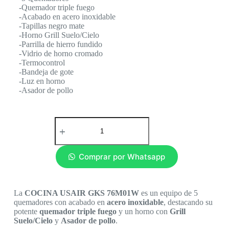
-Quemador triple fuego
-Acabado en acero inoxidable
-Tapillas negro mate
-Horno Grill Suelo/Cielo
-Parrilla de hierro fundido
-Vidrio de horno cromado
-Termocontrol
-Bandeja de gote
-Luz en horno
-Asador de pollo
Comprar por Whatsapp
La
COCINA USAIR GKS 76M01W
es un equipo de 5
quemadores con acabado en
acero inoxidable
, destacando su
potente
quemador triple fuego
y un horno con
Grill
Suelo/Cielo
y
Asador de pollo
.