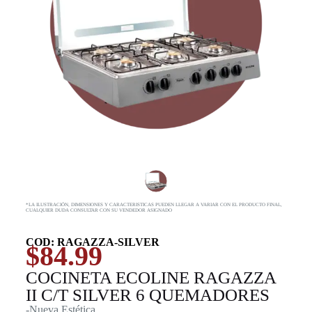
*LA ILUSTRACIÓN, DIMENSIONES Y CARACTERISTICAS PUEDEN LLEGAR A VARIAR CON EL PRODUCTO FINAL,
CUALQUIER DUDA CONSULTAR CON SU VENDEDOR ASIGNADO
COD: RAGAZZA-SILVER
$
84.99
COCINETA ECOLINE RAGAZZA
II C/T SILVER 6 QUEMADORES
-Nueva Estética