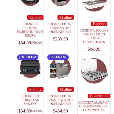
Ecoline
Ecoline
Ecoline
COCINETA
COCINA ECOLINE
ECOLINE
CORINNA 30″ 5
COCINETA ECOLINE
FIORENTINA II C/T
QUEMADORES
RAGAZZA II C/T
NEGRO
$
289.99
BLANCA 6
$
54.99
QUEMADORES
$
59.99
$
84.99
¡OFERTA!
¡OFERTA!
Sokany
Ecoline
Continental
COCINETA 3
COCINA ECOLINE
HORNILLAS
CONSTANZA 30″ 5
COCINETA ALABAMA
SOKANY
QUEMADORES
DE 6QUEMADORES -
$
34.99
$
434.99
CONTINENTAL
$
37.99