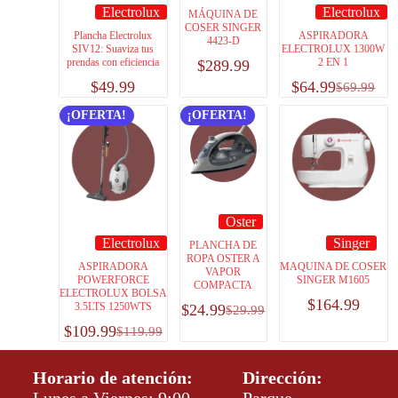
Electrolux
Electrolux
MÁQUINA DE
COSER SINGER
Plancha Electrolux
ASPIRADORA
4423-D
SIV12: Suaviza tus
ELECTROLUX 1300W
prendas con eficiencia
2 EN 1
$
289.99
$
49.99
$
64.99
$
69.99
¡OFERTA!
¡OFERTA!
Oster
Electrolux
Singer
PLANCHA DE
ROPA OSTER A
ASPIRADORA
MAQUINA DE COSER
VAPOR
POWERFORCE
SINGER M1605
COMPACTA
ELECTROLUX BOLSA
$
164.99
3.5LTS 1250WTS
$
24.99
$
29.99
$
109.99
$
119.99
Horario de atención:
Dirección: