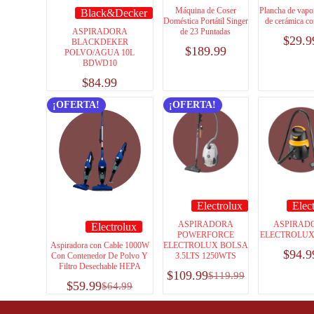
Máquina de Coser
Plancha de vapo
Black&Decker
Doméstica Portátil Singer
de cerámica c
ASPIRADORA
de 23 Puntadas
$
29.9
BLACKDEKER
$
189.99
POLVO/AGUA 10L
BDWD10
$
84.99
¡OFERTA!
¡OFERTA!
Electrolux
Elec
ASPIRADORA
ASPIRAD
Electrolux
POWERFORCE
ELECTROLUX
Aspiradora con Cable 1000W
ELECTROLUX BOLSA
$
94.9
Con Contenedor De Polvo Y
3.5LTS 1250WTS
Filtro Desechable HEPA
$
109.99
$
119.99
$
59.99
$
64.99