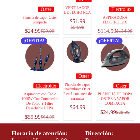
VENTILADOR
Oster
Electrolux
DE TECHO RCA
Plancha de vapor Oster
ASPIRADORA
$
51.99
compacta
ELECTROLUX
$
54.99
$
24.99
$
114.99
$
29.99
$
134.99
¡OFERTA!
¡OFERTA!
Oster
Plancha de vapor
Electrolux
Oster
inalámbrica Oster
2 en 1 con suela de
Aspiradora con Cable
PLANCHA DE ROPA
cerámica
1000W Con Contenedor
OSTER A VAPOR
De Polvo Y Filtro
COMPACTA
$
64.99
Desechable HEPA
$
24.99
$
29.99
$
59.99
$
64.99
Horario de atención:
Dirección: