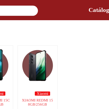
Catálog
mi
Xiaomi
I 15C
XIAOMI REDMI 15
GB
8GB/256GB