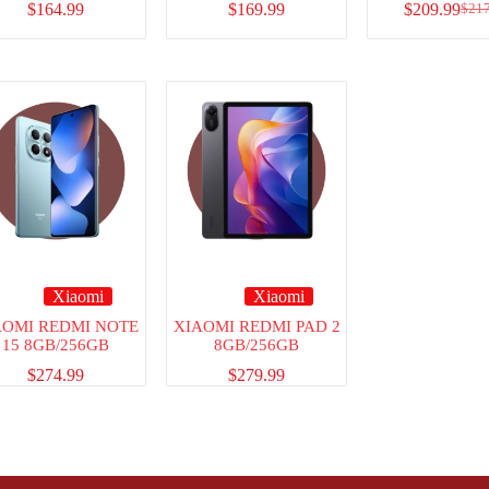
$
164.99
$
169.99
$
209.99
$
21
Xiaomi
Xiaomi
AOMI REDMI NOTE
XIAOMI REDMI PAD 2
15 8GB/256GB
8GB/256GB
$
274.99
$
279.99