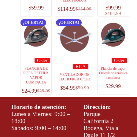
ELECTROLUX
$
59.99
$
99.99
$
114.99
$
134.99
$
104.99
¡OFERTA!
¡OFERTA!
Oster
Oster
RCA
PLANCHA DE
Plancha de vapor
ROPA OSTER A
Oster® de cerámica
VENTILADOR DE
VAPOR
compacta
TECHO RCA C/LUZ
COMPACTA
$
29.99
$
54.99
$
59.99
$
24.99
$
29.99
Horario de atención:
Dirección:
Lunes a Viernes: 9:00 –
Parque
18:00
California 2
Sábados: 9:00 – 14:00
Bodega, Vía a
Daule 11 1/2