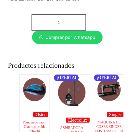
Comprar por Whatsapp
Productos relacionados
¡OFERTA!
¡OFERTA!
Oster
Singer
Electrolux
Plancha de vapor
MÁQUINA DE
Oster con cable
COSER SINGER
ASPIRADORA
retráctil
COSTURA RECTA