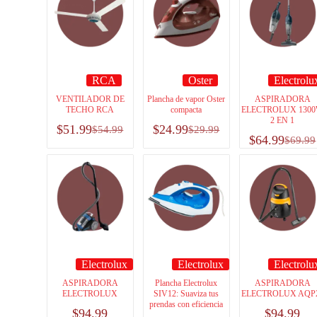
RCA
Oster
Electrolu
VENTILADOR DE
Plancha de vapor Oster
ASPIRADORA
TECHO RCA
compacta
ELECTROLUX 130
2 EN 1
$
51.99
$
24.99
$
54.99
$
29.99
$
64.99
$
69.99
Electrolux
Electrolux
Electrolu
ASPIRADORA
Plancha Electrolux
ASPIRADORA
ELECTROLUX
SIV12: Suaviza tus
ELECTROLUX AQP
prendas con eficiencia
$
94.99
$
94.99