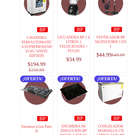
BP
BP
BP
LICUADORA BP 1.6
VENTILADOR BP
LAVADORA
LITROS 2
SILENSTORM 3 EN
SEMIAUTOMATIC
VELOCIDADES +
1
A SUPREMEWASH
PULSO
16 KG WHITE
$
44.99
$
49.99
EDITION
$
34.99
$
194.99
$
239.99
¡OFERTA!
¡OFERTA!
¡OFERTA!
BP
BP
BP
ENCIMERA DE
CONGELADOR
Encimera a Gas Paris
INDUCCION BP
MARSELLA 170
II