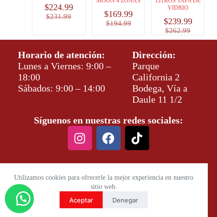
MOON 4 ZONAS
LITROS TAPA DE
$
224.99
VIDRIO
$
169.99
$
231.99
$
239.99
$
194.99
$
262.99
Horario de atención:
Dirección:
Lunes a Viernes: 9:00 –
Parque
18:00
California 2
Sábados: 9:00 – 14:00
Bodega, Vía a
Daule 11 1/2
Síguenos en nuestras redes sociales:
Utilizamos cookies para ofrecerle la mejor experiencia en nuestro
sitio web.
Aceptar
Denegar