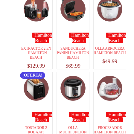
Hamilton
Hamilton
Hamilton
Beach
Beach
Beach
EXTRACTOR 2 EN
SANDUCHERA
OLLA ARROCERA
1 HAMILTON
PANINI HAMILTON
HAMILTON BEACH
BEACH
BEACH
$
49.99
$
129.99
$
69.99
¡OFERTA!
Hamilton
Hamilton
Hamilton
Beach
Beach
Beach
TOSTADOR 2
OLLA
PROCESADOR
RODAJAS
MULTIFUNCIÓN
HAMILTON BEACH