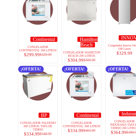
INNO
Continental
Hamilton
Beach
Congelador Innova Vert
CONGELADOR
198 Litros
CONTINENTAL 268 LITROS
CONGELADOR HAMILTON
$
329.99
$
299.99
$
329.99
BEACH 290 LITROS
$
304.99
$
309.99
¡OFERTA!
¡OFERTA!
¡OFERTA!
Indura
BP
Continental
CONGELADOR
CONGELADOR PALERMO
CONGELADOR
INDURAMA TAPA 
300 LITROS TAPA DE
CONTINENTAL 308 LITROS
VIDRIO 200 LITR
VIDRIO
$
334.99
$
403.99
$
364.99
$
389.
$
334.99
$
348.99