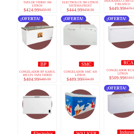
INDURAMA CI-300 L
TAPA DE VIDRIO 306
ELECTROLUX 380 LITROS
F/BLANCO
LITROS
SISTEMA FROST
$
449.99
$
479.
$
424.99
$
444.99
$
459.99
$
458.50
¡OFERTA!
¡OFERTA!
¡OFERTA!
RCA
BP
SMC
CONGELADOR RCA 
CONGELADOR BP KABUL
CONGELADOR SMC 420
LITROS
400 LTS TAPA VIDRIO
LITROS
$
509.99
$
519.
$
484.99
$
489.99
$
489.99
$
504.99
¡OFERTA!
Indura
Electrolux
WALKER