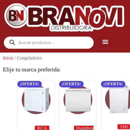
Inicio
/ Congeladores
Elije tu marca preferida:
¡OFERTA!
¡OFERTA!
¡OFERTA!
SMC
RCA
Hamilton