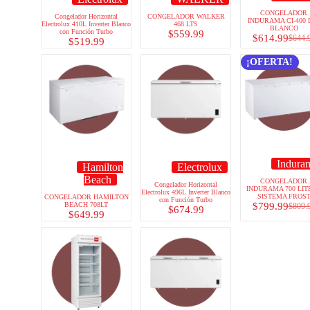
CONGELADOR
Congelador Horizontal
CONGELADOR WALKER
INDURAMA CI-400 
Electrolux 410L Inverter Blanco
468 LTS
BLANCO
con Función Turbo
$
559.99
$
614.99
$
644.
$
519.99
¡OFERTA!
Indura
Hamilton
Electrolux
Beach
CONGELADOR
Congelador Horizontal
INDURAMA 700 LIT
Electrolux 496L Inverter Blanco
SISTEMA FROS
CONGELADOR HAMILTON
con Función Turbo
BEACH 708LT
$
799.99
$
809.
$
674.99
$
649.99