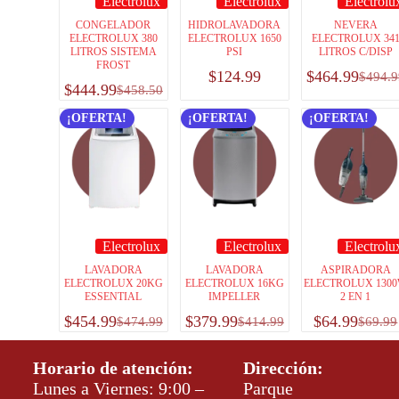
Electrolux
Electrolux
Electrolu
CONGELADOR
HIDROLAVADORA
NEVERA
ELECTROLUX 380
ELECTROLUX 1650
ELECTROLUX 34
LITROS SISTEMA
PSI
LITROS C/DISP
FROST
$
124.99
$
464.99
$
494.9
$
444.99
$
458.50
¡OFERTA!
¡OFERTA!
¡OFERTA!
Electrolux
Electrolux
Electrolu
LAVADORA
LAVADORA
ASPIRADORA
ELECTROLUX 20KG
ELECTROLUX 16KG
ELECTROLUX 130
ESSENTIAL
IMPELLER
2 EN 1
$
454.99
$
379.99
$
64.99
$
474.99
$
414.99
$
69.99
Horario de atención:
Dirección:
Lunes a Viernes: 9:00 –
Parque