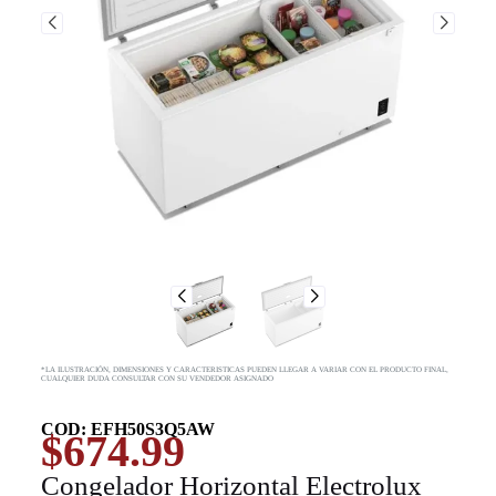
*LA ILUSTRACIÓN, DIMENSIONES Y CARACTERISTICAS PUEDEN LLEGAR A VARIAR CON EL PRODUCTO FINAL,
CUALQUIER DUDA CONSULTAR CON SU VENDEDOR ASIGNADO
COD: EFH50S3Q5AW
$
674.99
Congelador Horizontal Electrolux