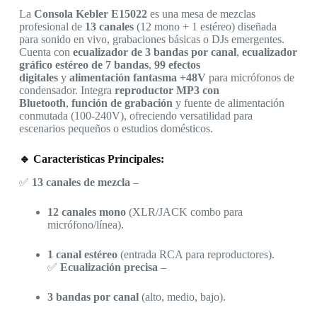
La
Consola Kebler E15022
es una mesa de mezclas
profesional de
13 canales
(12 mono + 1 estéreo) diseñada
para sonido en vivo, grabaciones básicas o DJs emergentes.
Cuenta con
ecualizador de 3 bandas por canal
,
ecualizador
gráfico estéreo de 7 bandas
,
99 efectos
digitales
y
alimentación fantasma +48V
para micrófonos de
condensador. Integra
reproductor MP3 con
Bluetooth
,
función de grabación
y fuente de alimentación
conmutada (100-240V), ofreciendo versatilidad para
escenarios pequeños o estudios domésticos.
🔹 Características Principales:
✅
13 canales de mezcla
–
12 canales mono
(XLR/JACK combo para
micrófono/línea).
1 canal estéreo
(entrada RCA para reproductores).
✅
Ecualización precisa
–
3 bandas por canal
(alto, medio, bajo).