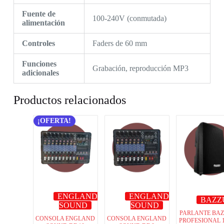
Fuente de
100-240V (conmutada)
alimentación
Controles
Faders de 60 mm
Funciones
Grabación, reproducción MP3
adicionales
Productos relacionados
¡OFERTA!
ENGLAND
ENGLAND
BAZZ
SOUND
SOUND
PARLANTE BA
CONSOLA ENGLAND
CONSOLA ENGLAND
PROFESIONAL 1