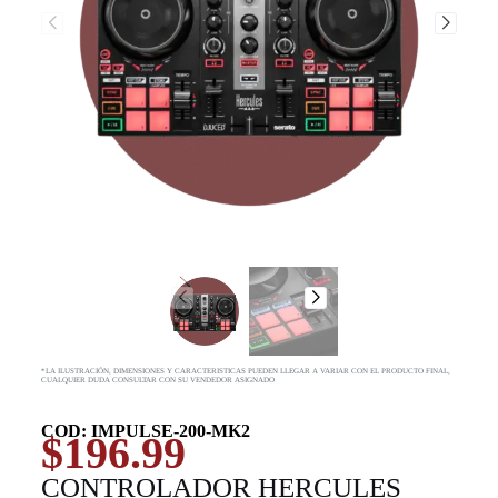
*LA ILUSTRACIÓN, DIMENSIONES Y CARACTERISTICAS PUEDEN LLEGAR A VARIAR CON EL PRODUCTO FINAL,
CUALQUIER DUDA CONSULTAR CON SU VENDEDOR ASIGNADO
COD: IMPULSE-200-MK2
$
196.99
CONTROLADOR HERCULES