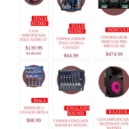
ITALY
AUDIO
ITALY
HERCUL
AUDIO
CAJA
AMPLIFICADA
CONTROLADOR
CONSOLA MIXER
ITALY AUDIO 15″
HERCULES PRO
ITALY AUDIO 6
IMPULSE 500
$
139.99
CANALES
$
149.99
$
474.99
$
64.99
Beta 4
ENGLAND
MIXER DE 4
BAZZUK
CANALES BETA 4
SOUND
$
88.99
CAJA AMPLIFICAD
CONSOLA ENGLAND
BAZZUKA 8″ CON
SOUND 8 CANALES
BATERÍA