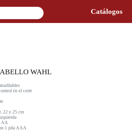
Catálogos
CABELLO WAHL
toafilables
ontrol en el corte
te
19, 22 y 25 cm
izquierda
la AA
con 1 pila AAA