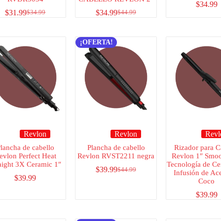
$
34.99
$
31.99
$
34.99
$
34.99
$
44.99
¡OFERTA!
Revlon
Revlon
Revl
lancha de cabello
Plancha de cabello
Rizador para C
evlon Perfect Heat
Revlon RVST2211 negra
Revlon 1″ Smoo
aight 3X Ceramic 1″
Tecnología de Ce
$
39.99
$
44.99
Infusión de Ace
$
39.99
Coco
$
39.99