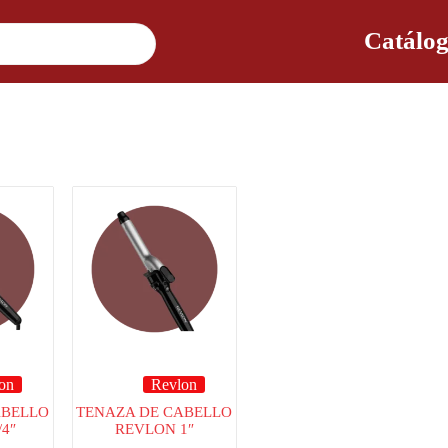
Catálog
on
Revlon
ABELLO
TENAZA DE CABELLO
4″
REVLON 1″