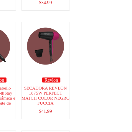
$
34.99
on
Revlon
abello
SECADORA REVLON
thStay
1875W PERFECT
rámica e
MATCH COLOR NEGRO
ite de
FUCCIA
$
41.99