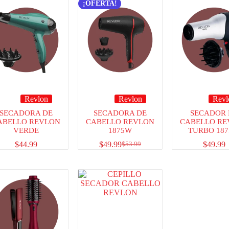
¡OFERTA!
Revlon
Revlon
Revl
SECADORA DE
SECADORA DE
SECADOR 
ABELLO REVLON
CABELLO REVLON
CABELLO RE
VERDE
1875W
TURBO 18
$
44.99
$
49.99
$
49.99
$
53.99