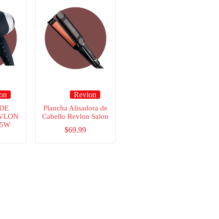
on
Revlon
DE
Plancha Alisadora de
VLON
Cabello Revlon Salon
75W
$
69.99