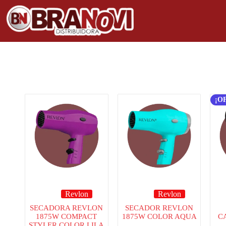
¡O
Revlon
Revlon
SECADORA REVLON
SECADOR REVLON
1875W COMPACT
1875W COLOR AQUA
C
STYLER COLOR LILA