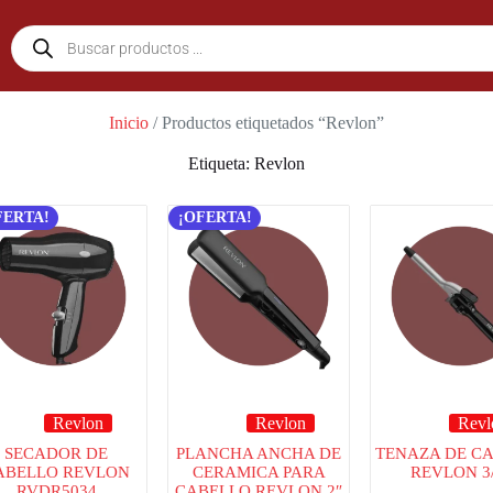
Inicio
/ Productos etiquetados “Revlon”
Etiqueta: Revlon
FERTA!
¡OFERTA!
Revlon
Revlon
Revl
SECADOR DE
PLANCHA ANCHA DE
TENAZA DE C
ABELLO REVLON
CERAMICA PARA
REVLON 3/
RVDR5034
CABELLO REVLON 2″