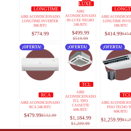
LUXE
LONGTIME
LONGT
AIRE
ACONDICIONADO
AIRE ACONDICIONADO
AIRE ACONDICI
HI-LUXE NEGRO
LONGTIME INVERTER
LONGTIME INVE
24K/BTU
36K/BTU
18K/BTU
$
499.99
$
774.99
$
414.99
$
454
$
519.99
¡OFERTA!
¡OFERTA!
¡OFERTA!
TCL
AIRE
RCA
TC
ACONDICIONADO
TCL TIPO
AIRE ACONDICIONADO
AIRE ACONDICI
CASSETTE
RCA 24K/BTU
PISO TECHO T
60K/BTU
60K/BTU
$
479.99
$
532.99
$
1,184.99
$
1,259.99
$
1,2
$
1,289.99