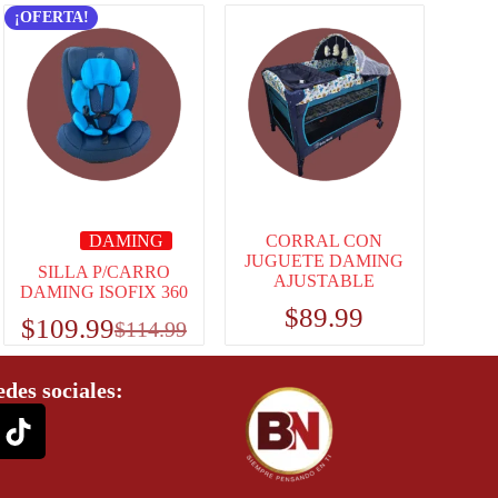
¡OFERTA!
DAMING
CORRAL CON
JUGUETE DAMING
SILLA P/CARRO
AJUSTABLE
DAMING ISOFIX 360
$
89.99
$
109.99
$
114.99
edes sociales: