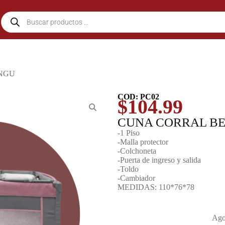
ANGU
COD: PC02
$
104.99
CUNA CORRAL B
-1 Piso
-Malla protector
-Colchoneta
-Puerta de ingreso y salida
-Toldo
-Cambiador
MEDIDAS: 110*76*78
Ago