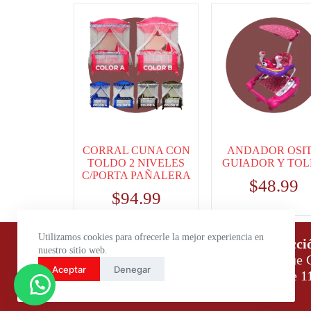
CORRAL CUNA CON
ANDADOR OSI
TOLDO 2 NIVELES
GUIADOR Y TO
C/PORTA PAÑALERA
$
48.99
$
94.99
Utilizamos cookies para ofrecerle la mejor experiencia en
Horario de atención:
Direcci
nuestro sitio web.
Lunes a Viernes: 9:00 – 18:00
Parque C
Aceptar
Denegar
Sábados: 9:00 – 14:00
Daule 1