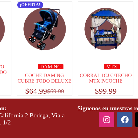
¡OFERTA!
TO
DAMING
MTX
LDO
COCHE DAMING
CORRAL 1CJ C/TECHO
CUBRE TODO DELUXE
MTX P/COCHE
$
64.99
$
99.99
$
69.99
ón:
Síguenos en nuestras r
alifornia 2 Bodega, Vía a
1 1/2