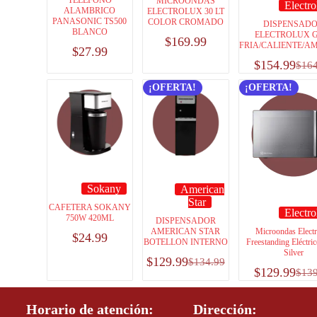
TELEFONO
MICROONDAS
Electro
ALAMBRICO
ELECTROLUX 30 LT
PANASONIC TS500
COLOR CROMADO
DISPENSAD
BLANCO
ELECTROLUX G
$
169.99
FRIA/CALIENTE/A
$
27.99
$
154.99
$
16
¡OFERTA!
¡OFERTA!
Sokany
American
Star
CAFETERA SOKANY
Electro
750W 420ML
DISPENSADOR
AMERICAN STAR
Microondas Elect
$
24.99
BOTELLON INTERNO
Freestanding Eléctri
Silver
$
129.99
$
134.99
$
129.99
$
13
Horario de atención:
Dirección: