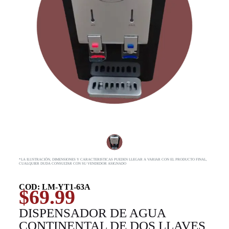
*LA ILUSTRACIÓN, DIMENSIONES Y CARACTERISTICAS PUEDEN LLEGAR A VARIAR CON EL PRODUCTO FINAL,
CUALQUIER DUDA CONSULTAR CON SU VENDEDOR ASIGNADO
COD: LM-YT1-63A
$
69.99
DISPENSADOR DE AGUA
CONTINENTAL DE DOS LLAVES