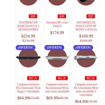
BP
BP
BP
ENCIMERA BP
Encimera BP a Gas
ENCIMERA DE
BARCELONA II 5
Viena II
INDUCCION BP
QUEMADORES
MOON 4 ZONAS
$
174.99
$
224.99
$
169.99
$
234.99
$
194.99
¡OFERTA!
¡OFERTA!
¡OFERTA!
RCA
RCA
RCA
Campana extractora
Campana extractora
Campana extractora
RCA horizontal 76cm
Rca horizontal 90cm
RCA horizontal 60cm
Negro 3 velocidades
color acero inoxidable
acero inoxidable 2
velocidades
$
64.99
$
69.99
$
72.99
$
89.99
$
64.99
$
79.99