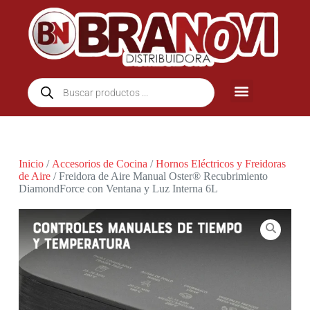
Inicio
/
Accesorios de Cocina
/
Hornos Eléctricos y Freidoras
de Aire
/ Freidora de Aire Manual Oster® Recubrimiento
DiamondForce con Ventana y Luz Interna 6L