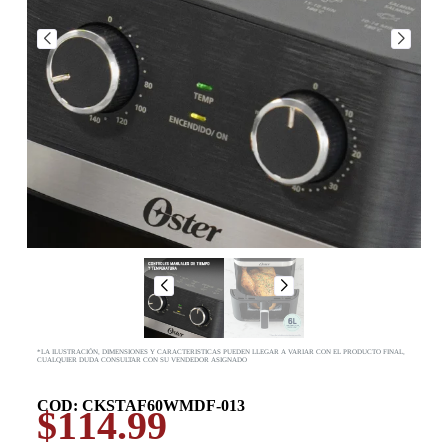
*LA ILUSTRACIÓN, DIMENSIONES Y CARACTERISTICAS PUEDEN LLEGAR A VARIAR CON EL PRODUCTO FINAL,
CUALQUIER DUDA CONSULTAR CON SU VENDEDOR ASIGNADO
COD: CKSTAF60WMDF-013
$
114.99