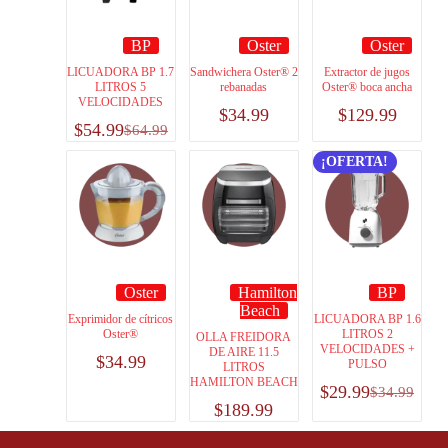
BP
Oster
Oster
LICUADORA BP 1.7
Sandwichera Oster® 2
Extractor de jugos
LITROS 5
rebanadas
Oster® boca ancha
VELOCIDADES
$
34.99
$
129.99
$
54.99
$
64.99
¡OFERTA!
Oster
Hamilton
BP
Beach
Exprimidor de cítricos
LICUADORA BP 1.6
Oster®
LITROS 2
OLLA FREIDORA
VELOCIDADES +
DE AIRE 11.5
$
34.99
PULSO
LITROS
HAMILTON BEACH
$
29.99
$
34.99
$
189.99