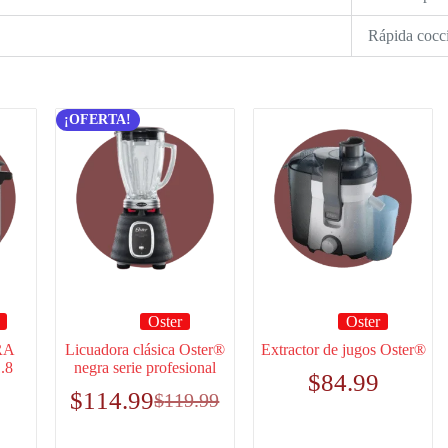
Rápida cocc
¡OFERTA!
Oster
Oster
RA
Licuadora clásica Oster®
Extractor de jugos Oster®
.8
negra serie profesional
$
84.99
$
114.99
$
119.99