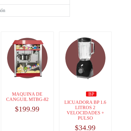
ión
MAQUINA DE
BP
CANGUIL MTBG-82
LICUADORA BP 1.6
$
199.99
LITROS 2
VELOCIDADES +
PULSO
$
34.99