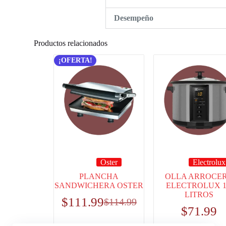
Desempeño
Productos relacionados
¡OFERTA!
Oster
Electrolux
PLANCHA
OLLA ARROCE
SANDWICHERA OSTER
ELECTROLUX 1
LITROS
$
111.99
$
114.99
$
71.99