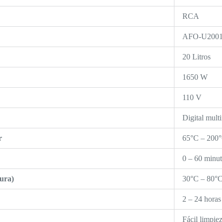
RCA
AFO-U200
20 Litros
1650 W
110 V
Digital mult
r
65°C – 200
0 – 60 minu
ura)
30°C – 80°
2 – 24 horas
Fácil limpie