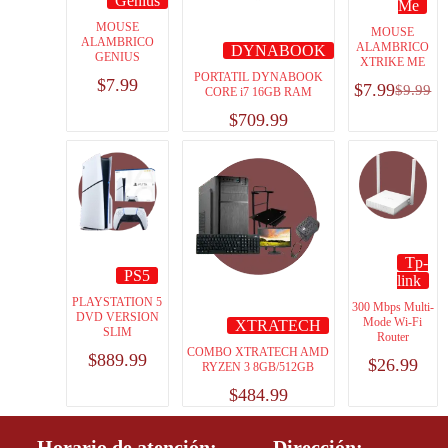
Genius
Me
MOUSE
MOUSE
ALAMBRICO
ALAMBRICO
DYNABOOK
GENIUS
XTRIKE ME
PORTATIL DYNABOOK
$
7.99
$
7.99
$
9.99
CORE i7 16GB RAM
$
709.99
Tp-
PS5
link
PLAYSTATION 5
300 Mbps Multi-
DVD VERSION
Mode Wi-Fi
XTRATECH
SLIM
Router
COMBO XTRATECH AMD
$
889.99
$
26.99
RYZEN 3 8GB/512GB
$
484.99
Horario de atención:
Dirección: