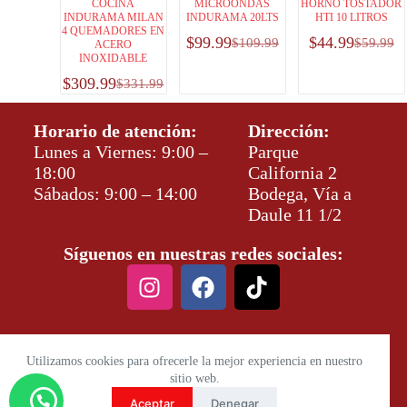
COCINA
MICROONDAS
HORNO TOSTADOR
INDURAMA MILAN
INDURAMA 20LTS
HTI 10 LITROS
4 QUEMADORES EN
$
99.99
$
44.99
$
109.99
$
59.99
ACERO
INOXIDABLE
$
309.99
$
331.99
Horario de atención:
Dirección:
Lunes a Viernes: 9:00 –
Parque
18:00
California 2
Sábados: 9:00 – 14:00
Bodega, Vía a
Daule 11 1/2
Síguenos en nuestras redes sociales:
Utilizamos cookies para ofrecerle la mejor experiencia en nuestro
sitio web.
Aceptar
Denegar