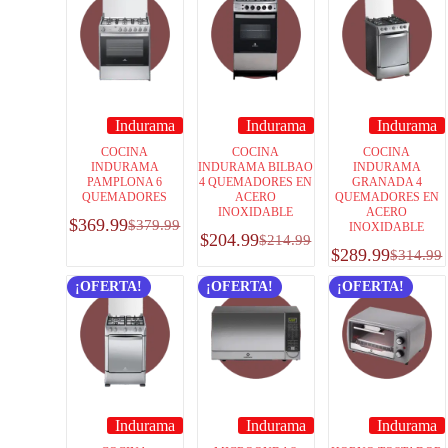
Indurama
Indurama
Indurama
COCINA
COCINA
COCINA
INDURAMA
INDURAMA BILBAO
INDURAMA
PAMPLONA 6
4 QUEMADORES EN
GRANADA 4
QUEMADORES
ACERO
QUEMADORES EN
INOXIDABLE
ACERO
$
369.99
$
379.99
INOXIDABLE
$
204.99
$
214.99
$
289.99
$
314.99
¡OFERTA!
¡OFERTA!
¡OFERTA!
Indurama
Indurama
Indurama