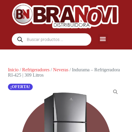
Inicio
/
Refrigeradores
/
Neveras
/ Indurama – Refrigeradora
RI-425 | 309 Litros
¡OFERTA!