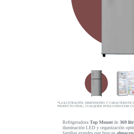
*LA ILUSTRACIÓN, DIMENSIONES Y CARACTERISTIC
PRODUCTO FINAL, CUALQUIER DUDA CONSULTAR C
Refrigeradora
Top Mount
de
369 lit
iluminación LED y organización opt
familias grandes que buscan
almacena