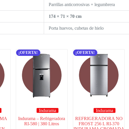
Parrillas anticorrosivas + legumbrera
174 × 71 × 70 cm
Porta huevos, cubetas de hielo
¡OFERTA!
¡OFERTA!
Indurama
Indurama
AMA
Indurama – Refrigeradora
REFRIGERADORA NO
RI-580 | 380 Litros
FROST 256 L RI-370
EN
INDURAMA CROMADA