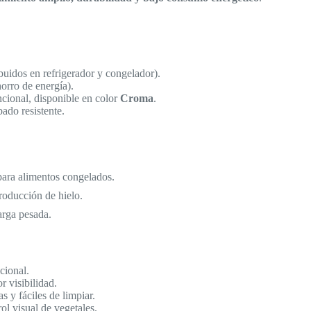
ibuidos en refrigerador y congelador).
orro de energía).
ncional, disponible en color
Croma
.
bado resistente.
para alimentos congelados.
roducción de hielo.
arga pesada.
cional.
r visibilidad.
s y fáciles de limpiar.
rol visual de vegetales.