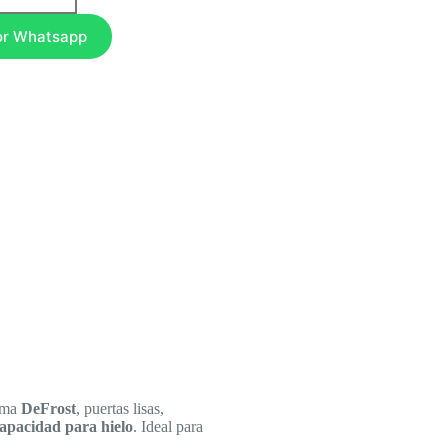
or Whatsapp
tema
DeFrost
, puertas lisas,
apacidad para hielo
. Ideal para