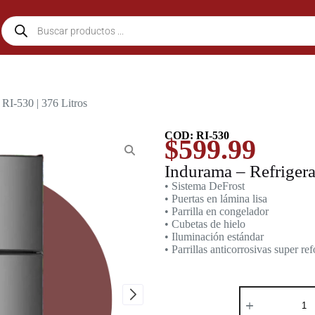
 RI-530 | 376 Litros
COD: RI-530
$
599.99
Indurama – Refrigera
• Sistema DeFrost
• Puertas en lámina lisa
• Parrilla en congelador
• Cubetas de hielo
• Iluminación estándar
• Parrillas anticorrosivas super re