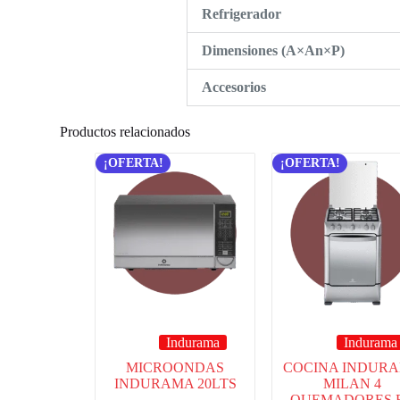
Refrigerador
Dimensiones (A×An×P)
Accesorios
Productos relacionados
¡OFERTA!
¡OFERTA!
Indurama
Indurama
MICROONDAS
COCINA INDUR
INDURAMA 20LTS
MILAN 4
QUEMADORES 