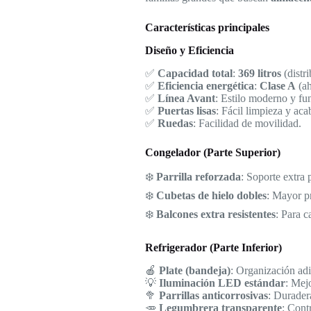
Características principales
Diseño y Eficiencia
✅
Capacidad total
:
369 litros
(distr
✅
Eficiencia energética
:
Clase A
(ah
✅
Línea Avant
: Estilo moderno y fu
✅
Puertas lisas
: Fácil limpieza y aca
✅
Ruedas
: Facilidad de movilidad.
Congelador (Parte Superior)
❄️
Parrilla reforzada
: Soporte extra 
❄️
Cubetas de hielo dobles
: Mayor p
❄️
Balcones extra resistentes
: Para c
Refrigerador (Parte Inferior)
🍎
Plate (bandeja)
: Organización adi
💡
Iluminación LED estándar
: Mejo
🥦
Parrillas anticorrosivas
: Duradera
🥕
Legumbrera transparente
: Cont