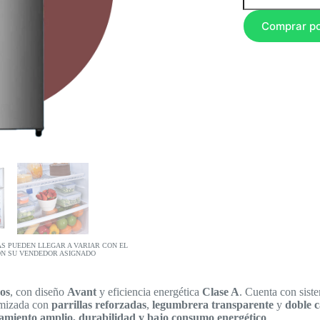
Comprar p
AS PUEDEN LLEGAR A VARIAR CON EL
ON SU VENDEDOR ASIGNADO
ros
, con diseño
Avant
y eficiencia energética
Clase A
. Cuenta con sis
imizada con
parrillas reforzadas
,
legumbrera transparente
y
doble c
miento amplio, durabilidad y bajo consumo energético
.