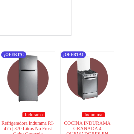
¡OFERTA!
¡OFERTA!
Indurama
Indurama
Refrigeradora Indurama RI-
COCINA INDURAMA
475 | 370 Litros No Frost
GRANADA 4
Color Cromado
QUEMADORES EN