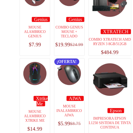
Genius
Genius
MOUSE
COMBO GENIUS
XTRATECH
ALAMBRICO
MOUSE +
GENIUS
TECLADO
COMBO XTRATECH AMD
$
7.99
$
19.99
RYZEN 3 8GB/512GB
$
24.99
$
484.99
¡OFERTA!
Xtrike
AIWA
Me
MOUSE
Epson
INALAMBRICO
MOUSE
AIWA
ALAMBRICO
IMPRESORA EPSON
XTRIKE ME
$
5.99
L1250 SISTEMA DE TINTA
$
8.75
CONTINUA
$
14.99