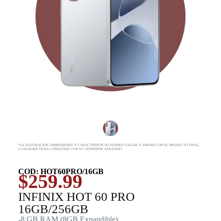
*LA ILUSTRACIÓN, DIMENSIONES Y CARACTERISTICAS PUEDEN LLEGAR A VARIAR CON EL PRODUCTO FINAL,
CUALQUIER DUDA CONSULTAR CON SU VENDEDOR ASIGNADO
COD: HOT60PRO/16GB
$
259.99
INFINIX HOT 60 PRO
16GB/256GB
-8 GB RAM (8GB Expandible)