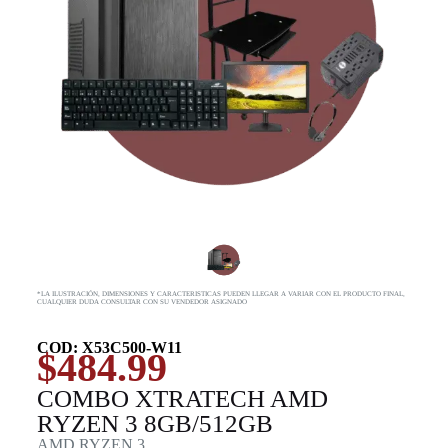
*LA ILUSTRACIÓN, DIMENSIONES Y CARACTERISTICAS PUEDEN LLEGAR A VARIAR CON EL PRODUCTO FINAL,
CUALQUIER DUDA CONSULTAR CON SU VENDEDOR ASIGNADO
COD: X53C500-W11
$
484.99
COMBO XTRATECH AMD
RYZEN 3 8GB/512GB
AMD RYZEN 3