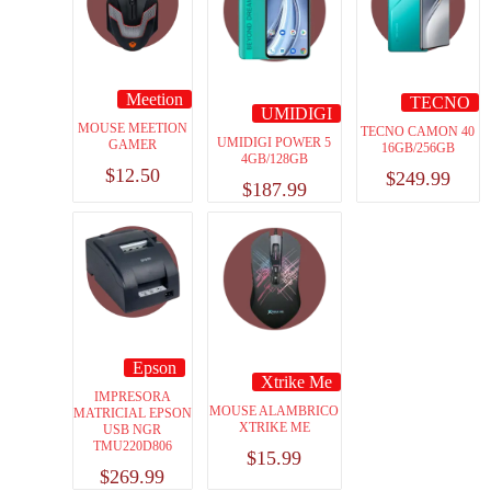
Meetion
TECNO
UMIDIGI
MOUSE MEETION
TECNO CAMON 40
UMIDIGI POWER 5
GAMER
16GB/256GB
4GB/128GB
$
12.50
$
249.99
$
187.99
Epson
Xtrike Me
IMPRESORA
MOUSE ALAMBRICO
MATRICIAL EPSON
XTRIKE ME
USB NGR
TMU220D806
$
15.99
$
269.99