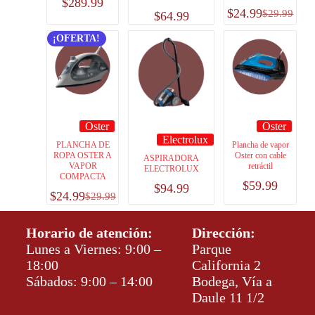
$
289.99
$
24.99
$
29.99
$
64.99
¡OFERTA!
Oster
Oster
Electrolux
PLANCHA DE
Plancha de vapor
ROPA OSTER A
Oster con cable
ASPIRADORA
VAPOR
retráctil
ELECTROLUX
COMPACTA
$
59.99
$
94.99
$
24.99
$
29.99
Horario de atención:
Dirección:
Lunes a Viernes: 9:00 –
Parque
18:00
California 2
Sábados: 9:00 – 14:00
Bodega, Vía a
Daule 11 1/2