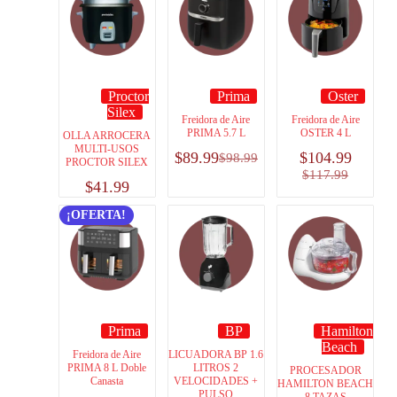
Proctor
Prima
Oster
Silex
Freidora de Aire
Freidora de Aire
PRIMA 5.7 L
OSTER 4 L
OLLA ARROCERA
MULTI-USOS
$
89.99
$
104.99
$
98.99
PROCTOR SILEX
$
117.99
$
41.99
¡OFERTA!
Prima
BP
Hamilton
Beach
Freidora de Aire
LICUADORA BP 1.6
PRIMA 8 L Doble
LITROS 2
PROCESADOR
Canasta
VELOCIDADES +
HAMILTON BEACH
PULSO