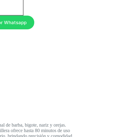
or Whatsapp
al de barba, bigote, nariz y orejas.
illera ofrece hasta 80 minutos de uso
iario, brindando precisión y comodidad