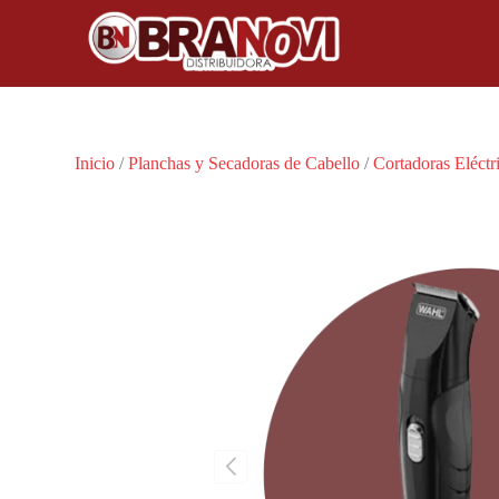
Inicio
/
Planchas y Secadoras de Cabello
/
Cortadoras Eléctr