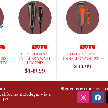
RO
WAHL
WAHL
A
CORTADORA Y
CORTADORA DE
ISS
PATILLERA WAHL
CABELLO WAHL 23PZ
NTES
LEGEND
$
44.99
$
149.99
ón:
Síguenos en nuestras r
alifornia 2 Bodega, Vía a
1 1/2