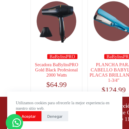
BaBylissPRO
BaBylissP
Secadora BaBylissPRO
PLANCHA PAR
Gold Black Profesional
CABELLO BABYL
2000 Watts
PLACAS BRILLA
1-3/4″
$
64.99
$
124.99
Utilizamos cookies para ofrecerle la mejor experiencia en
Horario de atención:
Direcci
nuestro sitio web.
Lunes a Viernes: 9:00 – 18:00
Parque C
Aceptar
Denegar
Sábados: 9:00 – 14:00
Daule 1