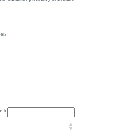
ras.
rch: