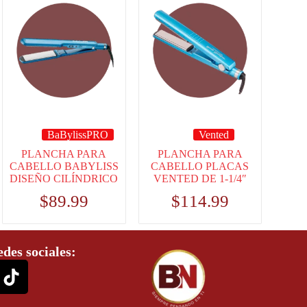
BaBylissPRO
Vented
PLANCHA PARA
PLANCHA PARA
CABELLO BABYLISS
CABELLO PLACAS
DISEÑO CILÍNDRICO
VENTED DE 1-1/4″
$
89.99
$
114.99
edes sociales: