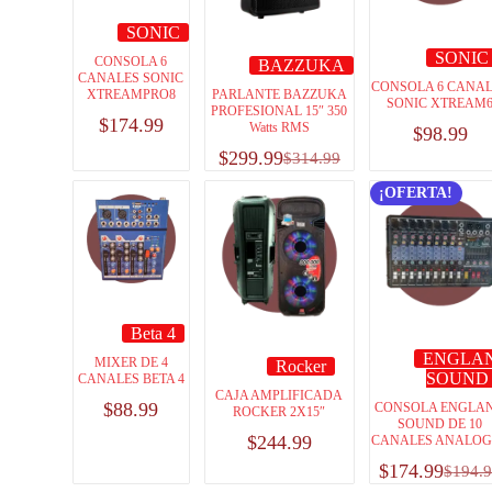
SONIC
SONIC
CONSOLA 6
BAZZUKA
CANALES SONIC
CONSOLA 6 CANA
XTREAMPRO8
PARLANTE BAZZUKA
SONIC XTREAM
PROFESIONAL 15″ 350
$
174.99
Watts RMS
$
98.99
$
299.99
$
314.99
¡OFERTA!
Beta 4
ENGLA
MIXER DE 4
Rocker
SOUND
CANALES BETA 4
CAJA AMPLIFICADA
$
88.99
CONSOLA ENGLA
ROCKER 2X15″
SOUND DE 10
$
244.99
CANALES ANALO
$
174.99
$
194.