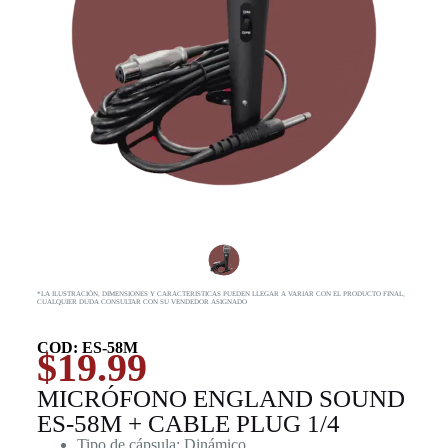
*LA ILUSTRACIÓN, DIMENSIONES Y CARACTERISTICAS PUEDEN LLEGAR A VARIAR CON EL PRODUCTO FINAL,
CUALQUIER DUDA CONSULTAR CON SU VENDEDOR ASIGNADO
COD: ES-58M
$
19.99
MICRÓFONO ENGLAND SOUND
ES-58M + CABLE PLUG 1/4
Tipo de cápsula: Dinámico