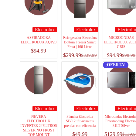
Electrolux
Electrolux
Electrolu
ASPIRADORA
Refrigerador Electrolux
MICROONDAS
ELECTROLUX AQP20
Bottom Freezer Smart
ELECTROLUX 20L
Frost | 166 Litros
GRIS
$
94.99
$
299.99
$
94.99
$
339.99
$
98.99
¡OFERTA!
Electrolux
Electrolux
Electrolu
NEVERA
Plancha Electrolux
Microondas Electrol
ELECTROLUX
SIV12: Suaviza tus
Freestanding Eléctric
INVERTER 247LITROS
prendas con eficiencia
31LT Silver
SILVER NO FROST
$
49.99
$
129.99
$
139.9
TOP MOUNT