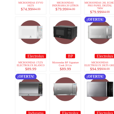
MICROONDAS EVVO
MICROONDAS
MICROONDAS 20L ECHE
16LTS
INDURAMA 20 LITROS
PRO PANEL DIGITAL
700W
$
74.99
$
79.99
$
84.99
$
94.99
$
79.99
$
84.99
¡OFERTA!
Electrolux
BP
Electrolux
MICROONDAS 17LTS
Microondas BP Signature
MICROONDAS
ELECTROLUX BLANCO
Cook 20 Lts
ELECTROLUX 20LTS GRI
$
89.99
$
89.99
$
94.99
$
98.99
¡OFERTA!
¡OFERTA!
Indurama
Electrolux
Electrolux