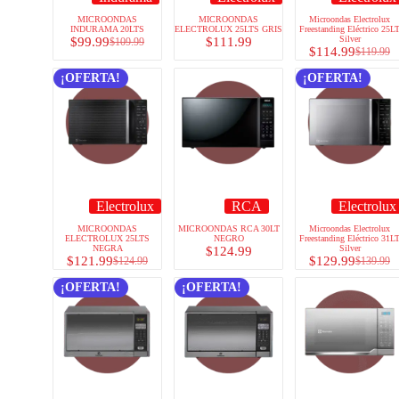
MICROONDAS
MICROONDAS
Microondas Electrolux
INDURAMA 20LTS
ELECTROLUX 25LTS GRIS
Freestanding Eléctrico 25L
Silver
$
99.99
$
111.99
$
109.99
$
114.99
$
119.99
¡OFERTA!
¡OFERTA!
Electrolux
RCA
Electrolux
MICROONDAS
MICROONDAS RCA 30LT
Microondas Electrolux
ELECTROLUX 25LTS
NEGRO
Freestanding Eléctrico 31L
NEGRA
Silver
$
124.99
$
121.99
$
129.99
$
124.99
$
139.99
¡OFERTA!
¡OFERTA!