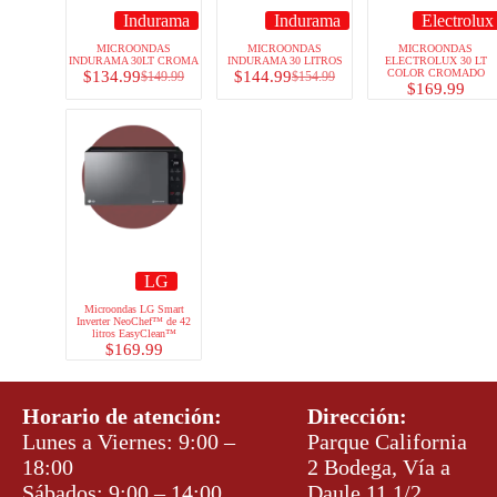
Indurama
Indurama
Electrolux
MICROONDAS
MICROONDAS
MICROONDAS
INDURAMA 30LT CROMA
INDURAMA 30 LITROS
ELECTROLUX 30 LT
COLOR CROMADO
$
134.99
$
144.99
$
149.99
$
154.99
$
169.99
LG
Microondas LG Smart
Inverter NeoChef™ de 42
litros EasyClean™
$
169.99
Horario de atención:
Dirección:
Lunes a Viernes: 9:00 –
Parque California
18:00
2 Bodega, Vía a
Sábados: 9:00 – 14:00
Daule 11 1/2