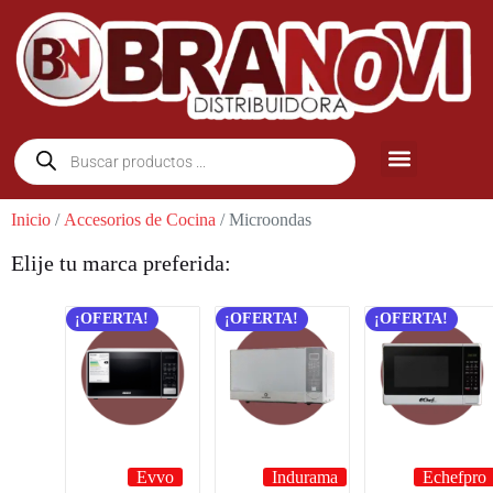
Inicio
/
Accesorios de Cocina
/ Microondas
Elije tu marca preferida:
¡OFERTA!
¡OFERTA!
¡OFERTA!
Evvo
Indurama
Echefpro