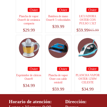
Oster
Oster
Oster
Plancha de vapor
Batidora de mano
LICUADORA
Oster® de cerámica
Oster® 5 velocidades
OSTER CON
compacta
PULSO 1.5LT
$
39.99
$
29.99
$
59.99
$
65.99
Oster
Oster
Oster
Exprimidor de cítricos
Plancha de vapor
PLANCHA VAPOR
Oster®
Oster con cable
OSTER 1250W
retráctil
CELESTE
$
34.99
$
59.99
$
34.99
Horario de atención:
Dirección: