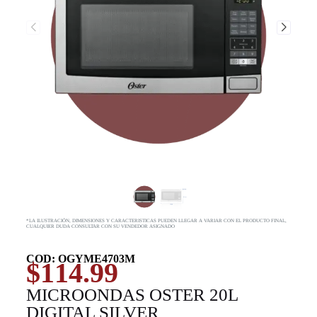
*LA ILUSTRACIÓN, DIMENSIONES Y CARACTERISTICAS PUEDEN LLEGAR A VARIAR CON EL PRODUCTO FINAL,
CUALQUIER DUDA CONSULTAR CON SU VENDEDOR ASIGNADO
COD: OGYME4703M
$
114.99
MICROONDAS OSTER 20L
DIGITAL SILVER