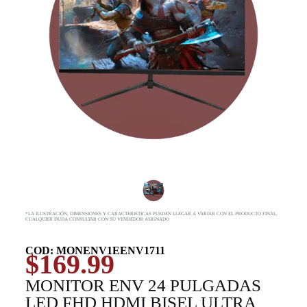
*LA ILUSTRACIÓN, DIMENSIONES Y CARACTERISTICAS PUEDEN LLEGAR A VARIAR CON EL PRODUCTO FINAL,
CUALQUIER DUDA CONSULTAR CON SU VENDEDOR ASIGNADO
COD: MONENV1EENV1711
$
169.99
MONITOR ENV 24 PULGADAS
LED FHD HDMI BISEL ULTRA