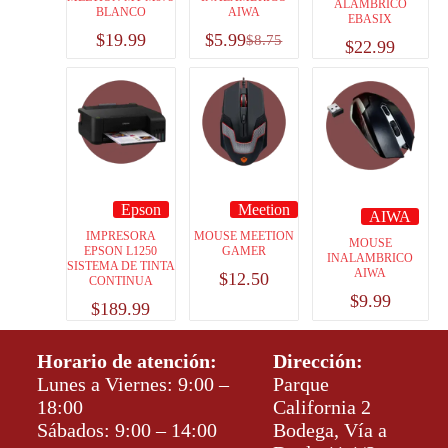
ALAMBRICO
BLANCO
AIWA
EBASIX
$
19.99
$
5.99
$
8.75
$
22.99
Epson
Meetion
AIWA
IMPRESORA
MOUSE MEETION
MOUSE
EPSON L1250
GAMER
INALAMBRICO
SISTEMA DE TINTA
AIWA
$
12.50
CONTINUA
$
9.99
$
189.99
Horario de atención:
Dirección:
Lunes a Viernes: 9:00 –
Parque
18:00
California 2
Sábados: 9:00 – 14:00
Bodega, Vía a