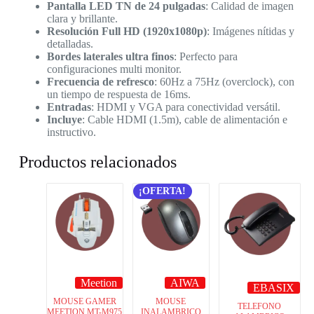
Pantalla LED TN de 24 pulgadas
: Calidad de imagen
clara y brillante.
Resolución Full HD (1920x1080p)
: Imágenes nítidas y
detalladas.
Bordes laterales ultra finos
: Perfecto para
configuraciones multi monitor.
Frecuencia de refresco
: 60Hz a 75Hz (overclock), con
un tiempo de respuesta de 16ms.
Entradas
: HDMI y VGA para conectividad versátil.
Incluye
: Cable HDMI (1.5m), cable de alimentación e
instructivo.
Productos relacionados
¡OFERTA!
Meetion
AIWA
EBASIX
MOUSE GAMER
MOUSE
TELEFONO
MEETION MT-M975
INALAMBRICO