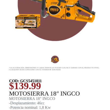
*LA ILUSTRACIÓN, DIMENSIONES Y CARACTERISTICAS PUEDEN LLEGAR A VARIAR CON EL PRODUCTO FINAL,
CUALQUIER DUDA CONSULTAR CON SU VENDEDOR ASIGNADO
COD: GCS5451811
$
139.99
MOTOSIERRA 18″ INGCO
MOTOSIERRA 18″ INGCO
-Desplazamiento: 46cc
-Potencia nominal: 1,8 Kw