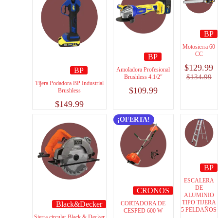
BP
Motosierra 60
CC
BP
$
129.99
BP
Amoladora Profesional
$
134.99
Brushless 4.1/2″
Tijera Podadora BP Industrial
$
109.99
Brushless
$
149.99
¡OFERTA!
BP
ESCALERA
DE
CRONOS
ALUMINIO
TIPO TIJERA
Black&Decker
CORTADORA DE
5 PELDAÑOS
CESPED 600 W
Sierra circular Black & Decker