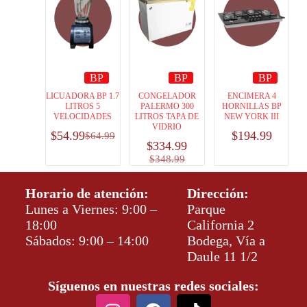
BP
BP
BP
LICUADORA BP 1.7
CONGELADOR
ENCIMERA 4
LITROS 5
PALERMO 300
HORNILLAS BP
VELOCIDADES
LITROS TAPA DE
NEW YORK III
VIDRIO
$
54.99
$
194.99
$
64.99
$
334.99
$
348.99
Horario de atención:
Dirección:
Lunes a Viernes: 9:00 –
Parque
18:00
California 2
Sábados: 9:00 – 14:00
Bodega, Vía a
Daule 11 1/2
Síguenos en nuestras redes sociales: