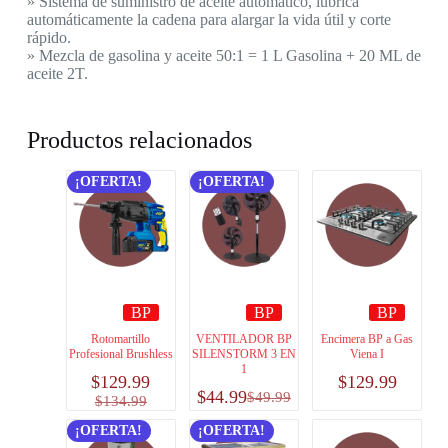
» Sistema de suministro de aceite automático, lubrica
automáticamente la cadena para alargar la vida útil y corte
rápido.
» Mezcla de gasolina y aceite 50:1 = 1 L Gasolina + 20 ML de
aceite 2T.
Productos relacionados
¡OFERTA!
¡OFERTA!
BP
BP
BP
Rotomartillo
VENTILADOR BP
Encimera BP a Gas
Profesional Brushless
SILENSTORM 3 EN
Viena I
1
$
129.99
$
129.99
$
44.99
$
49.99
$
134.99
¡OFERTA!
¡OFERTA!