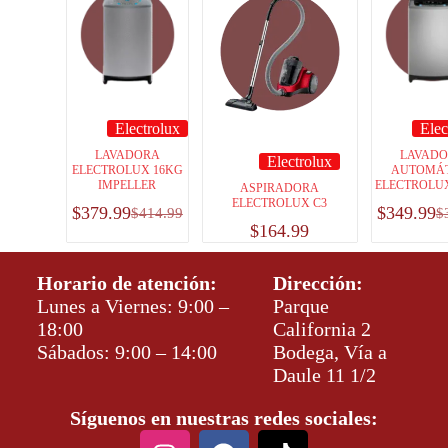
Electrolux
Elec
LAVADORA
LAVAD
Electrolux
ELECTROLUX 16KG
AUTOMÁ
IMPELLER
ELECTROLUX
ASPIRADORA
ELECTROLUX C3
$
379.99
$
349.99
$
414.99
$
$
164.99
Horario de atención:
Dirección:
Lunes a Viernes: 9:00 –
Parque
18:00
California 2
Sábados: 9:00 – 14:00
Bodega, Vía a
Daule 11 1/2
Síguenos en nuestras redes sociales: