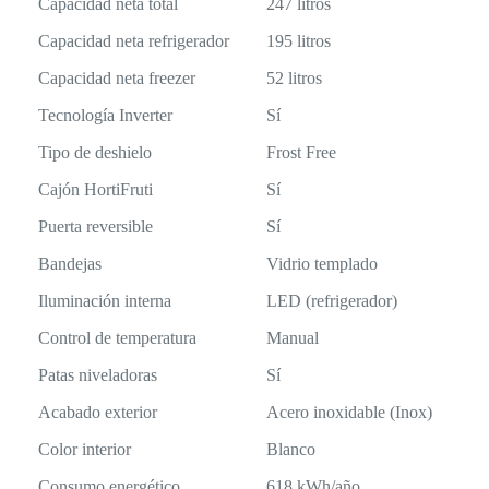
Capacidad neta total
247 litros
Capacidad neta refrigerador
195 litros
Capacidad neta freezer
52 litros
Tecnología Inverter
Sí
Tipo de deshielo
Frost Free
Cajón HortiFruti
Sí
Puerta reversible
Sí
Bandejas
Vidrio templado
Iluminación interna
LED (refrigerador)
Control de temperatura
Manual
Patas niveladoras
Sí
Acabado exterior
Acero inoxidable (Inox)
Color interior
Blanco
Consumo energético
618 kWh/año