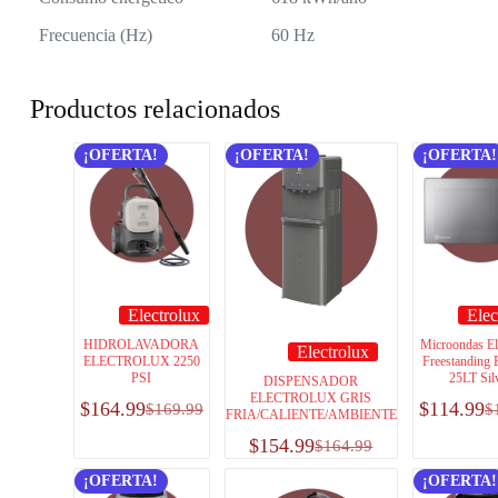
Frecuencia (Hz)
60 Hz
Productos relacionados
¡OFERTA!
¡OFERTA!
¡OFERTA!
Electrolux
Elec
HIDROLAVADORA
Microondas El
Electrolux
ELECTROLUX 2250
Freestanding E
PSI
25LT Sil
DISPENSADOR
ELECTROLUX GRIS
$
164.99
$
114.99
$
169.99
$
FRIA/CALIENTE/AMBIENTE
$
154.99
$
164.99
¡OFERTA!
¡OFERTA!