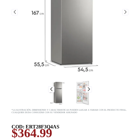
*LA ILUSTRACIÓN, DIMENSIONES Y CARACTERISTICAS PUEDEN LLEGAR A VARIAR CON EL PRODUCTO FINAL,
CUALQUIER DUDA CONSULTAR CON SU VENDEDOR ASIGNADO
COD: ERT28F3Q4AS
$
364.99