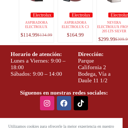
Electrolux
Electrolux
Electrolu
ASPIRADORA
ASPIRADORA
NEVERA
ELECTROLUX
ELECTROLUX C3
ELECTROLUX FRO
205 LTS SILVER
$
114.99
$
164.99
$
134.99
$
299.99
$
309.9
Horario de atención:
Dirección:
Lunes a Viernes: 9:00 –
Parque
18:00
California 2
Sábados: 9:00 – 14:00
Bodega, Vía a
Daule 11 1/2
Síguenos en nuestras redes sociales:
Utilizamos cookies para ofrecerle la mejor experiencia en nuestro