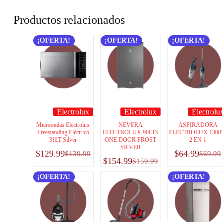
Productos relacionados
¡OFERTA!
¡OFERTA!
¡OFERTA!
Electrolux
Electrolux
Electrolu
Microondas Electrolux
NEVERA
ASPIRADORA
Freestanding Eléctrico
ELECTROLUX 90LTS
ELECTROLUX 130
31LT Silver
ONE DOOR FROST
2 EN 1
SILVER
$
129.99
$
64.99
$
139.99
$
69.99
$
154.99
$
159.99
¡OFERTA!
¡OFERTA!