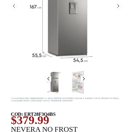
*LA ILUSTRACIÓN, DIMENSIONES Y CARACTERISTICAS PUEDEN LLEGAR A VARIAR CON EL PRODUCTO FINAL,
CUALQUIER DUDA CONSULTAR CON SU VENDEDOR ASIGNADO
COD: ERT28F3Q4BS
$
379.99
NEVERA NO FROST