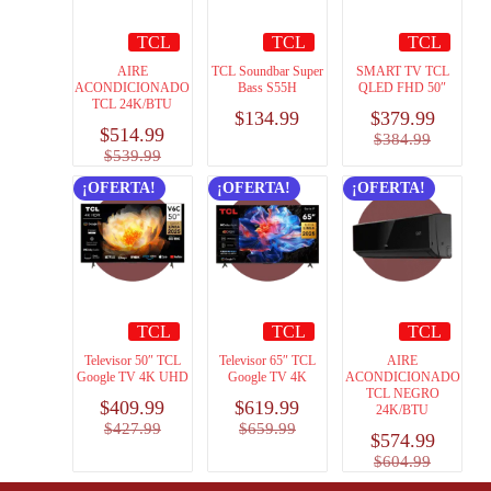
TCL
TCL
TCL
AIRE
TCL Soundbar Super
SMART TV TCL
ACONDICIONADO
Bass S55H
QLED FHD 50″
TCL 24K/BTU
$
134.99
$
379.99
$
514.99
$
384.99
$
539.99
¡OFERTA!
¡OFERTA!
¡OFERTA!
TCL
TCL
TCL
Televisor 50″ TCL
Televisor 65″ TCL
AIRE
Google TV 4K UHD
Google TV 4K
ACONDICIONADO
TCL NEGRO
$
409.99
$
619.99
24K/BTU
$
427.99
$
659.99
$
574.99
$
604.99