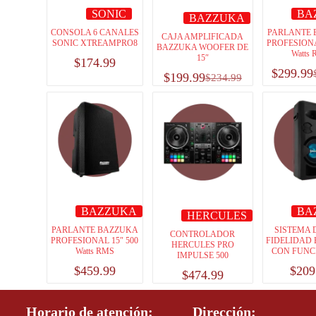
SONIC
BA
BAZZUKA
CONSOLA 6 CANALES
PARLANTE
CAJA AMPLIFICADA
SONIC XTREAMPRO8
PROFESIONA
BAZZUKA WOOFER DE
Watts
15″
$
174.99
$
299.99
$
199.99
$
234.99
BAZZUKA
BA
HERCULES
PARLANTE BAZZUKA
SISTEMA 
CONTROLADOR
PROFESIONAL 15″ 500
FIDELIDAD
HERCULES PRO
Watts RMS
CON FUNC
IMPULSE 500
$
459.99
$
209
$
474.99
Horario de atención:
Dirección: