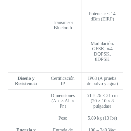
Potencia: ≤ 14
dBm (EIRP)
Transmisor
Bluetooth
Modulación:
GFSK, π/4
DQPSK,
8DPSK
Diseño y
Certificación
IP68 (A prueba
Resistencia
IP
de polvo y agua)
Dimensiones
51 × 26 × 21 cm
(An. × Al. ×
(20 × 10 × 8
Pr.)
pulgadas)
Peso
5.89 kg (13 lbs)
Energía y
Entrada de
100 – 240 Vac;