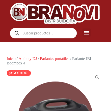
Inicio
/
Audio y DJ
/
Parlantes portátiles
/ Parlante JBL
Boombox 4