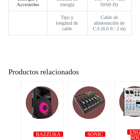
Accesorios
energía
50/60 Hz
Tipo y
Cable de
longitud de
alimentación de
cable
CA (6.6 ft / 2 m)
Productos relacionados
EN
BAZZUKA
SONIC
SO