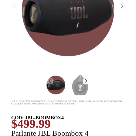
*LA ILUSTRACIÓN, DIMENSIONES Y CARACTERISTICAS PUEDEN LLEGAR A VARIAR CON EL PRODUCTO FINAL,
CUALQUIER DUDA CONSULTAR CON SU VENDEDOR ASIGNADO
COD: JBL-BOOMBOX4
$
499.99
Parlante JBL Boombox 4