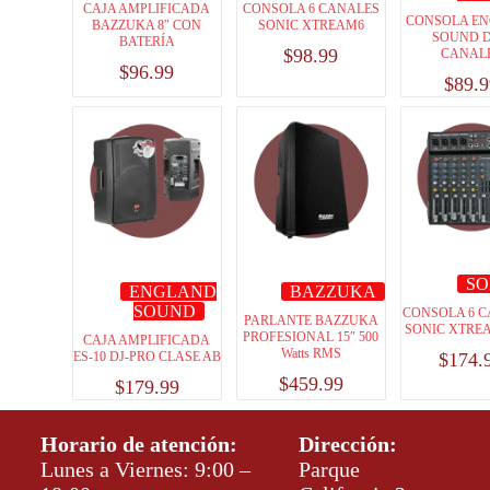
CAJA AMPLIFICADA
CONSOLA 6 CANALES
CONSOLA E
BAZZUKA 8″ CON
SONIC XTREAM6
SOUND D
BATERÍA
$
98.99
CANAL
$
96.99
$
89.9
SO
ENGLAND
BAZZUKA
SOUND
CONSOLA 6 
PARLANTE BAZZUKA
SONIC XTRE
PROFESIONAL 15″ 500
CAJA AMPLIFICADA
Watts RMS
ES-10 DJ-PRO CLASE AB
$
174.
$
459.99
$
179.99
Horario de atención:
Dirección:
Lunes a Viernes: 9:00 –
Parque