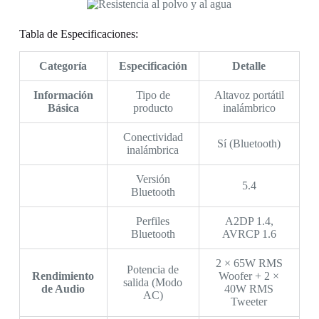
Tabla de Especificaciones:
Categoría
Especificación
Detalle
Información
Tipo de
Altavoz portátil
Básica
producto
inalámbrico
Conectividad
Sí (Bluetooth)
inalámbrica
Versión
5.4
Bluetooth
Perfiles
A2DP 1.4,
Bluetooth
AVRCP 1.6
2 × 65W RMS
Potencia de
Rendimiento
Woofer + 2 ×
salida (Modo
de Audio
40W RMS
AC)
Tweeter