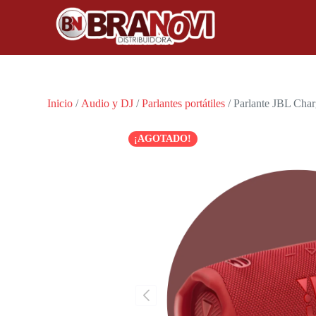
Inicio
/
Audio y DJ
/
Parlantes portátiles
/ Parlante JBL Char
¡AGOTADO!