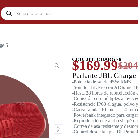
ge 6
COD: JBL-CHARGE6
$
169.99
$
204
Parlante JBL Charge
-Potencia de salida 45W RMS
-Sonido JBL Pro con Al Sound B
-Hasta 28 horas de reproducción 
-Conexión con múltiples altavoce
-Resistencia IP68 al agua, polvo y
-Carga rápida: 10 min = 150 min 
-Powerbank integrado para cargar 
-Reproducción de audio sin pérd
-Correa de asa resistente y desmo
-Control desde la app JBL Portab