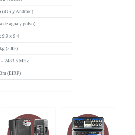
 (iOS y Android)
a de agua y polvo)
x 9.9 x 9.4
kg (3 lbs)
 – 2483.5 MHz
dBm (EIRP)