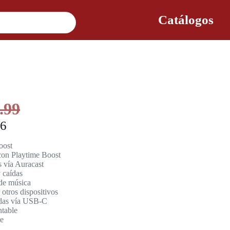
Catálogos
.99
 6
oost
con Playtime Boost
s vía Auracast
 caídas
de música
otros dispositivos
idas vía USB-C
ntable
le