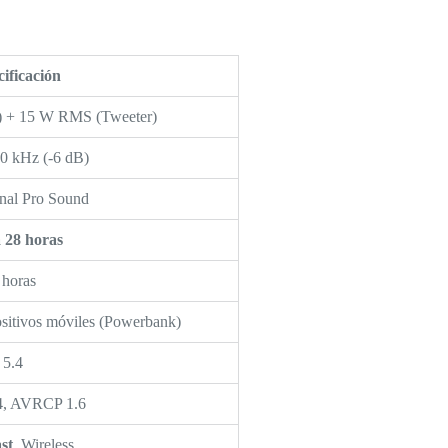
ificación
 + 15 W RMS (Tweeter)
0 kHz (-6 dB)
nal Pro Sound
 28 horas
 horas
sitivos móviles (Powerbank)
5.4
4, AVRCP 1.6
st
, Wireless