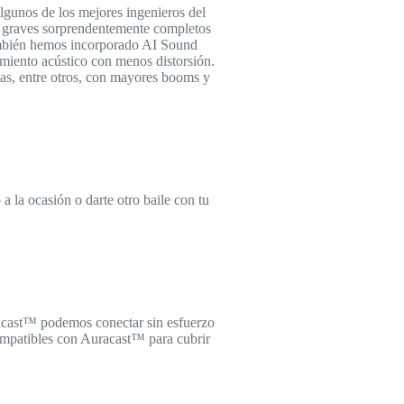
gunos de los mejores ingenieros del
Los graves sorprendentemente completos
También hemos incorporado AI Sound
imiento acústico con menos distorsión.
as, entre otros, con mayores booms y
a la ocasión o darte otro baile con tu
racast™ podemos conectar sin esfuerzo
ompatibles con Auracast™ para cubrir