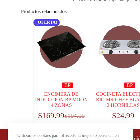
Productos relacionados
¡OFERTA!
BP
BP
ENCIMERA DE
COCINETA ELECT
INDUCCION BP MOON
RIO MR CHEF BL
4 ZONAS
2 HORNILLAS
$
169.99
$
24.99
$
194.99
Utilizamos cookies para ofrecerle la mejor experiencia en
Horario de atención:
Direcci