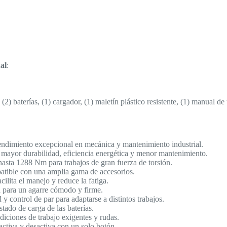
al
:
 (2) baterías, (1) cargador, (1) maletín plástico resistente, (1) manual de
rendimiento excepcional en mecánica y mantenimiento industrial.
 mayor durabilidad, eficiencia energética y menor mantenimiento.
asta 1288 Nm para trabajos de gran fuerza de torsión.
tible con una amplia gama de accesorios.
ilita el manejo y reduce la fatiga.
 para un agarre cómodo y firme.
y control de par para adaptarse a distintos trabajos.
ado de carga de las baterías.
ndiciones de trabajo exigentes y rudas.
ctiva y desactiva con un solo botón.