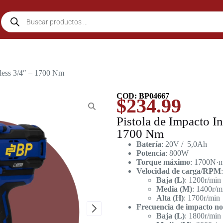
hless 3/4″ – 1700 Nm
COD: BP04667
$
234.99
Pistola de Impacto In
1700 Nm
Batería
: 20V / 5,0Ah
Potencia
: 800W
Torque máximo
: 1700N·
Velocidad de carga/RPM
:
Baja (L)
: 1200r/min
Media (M)
: 1400r/m
Alta (H)
: 1700r/min
Frecuencia de impacto n
Baja (L)
: 1800r/min