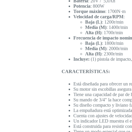
Batería
: 20V / 5,0Ah
Potencia
: 800W
Torque máximo
: 1700N·m
Velocidad de carga/RPM
:
Baja (L)
: 1200r/min
Media (M)
: 1400r/min
Alta (H)
: 1700r/min
Frecuencia de impacto nomin
Baja (L)
: 1800r/min
Media (M)
: 2000r/min
Alta (H)
: 2300r/min
Incluye:
(1) pistola de impacto,
CARACTERÍSTICAS:
Está diseñada para ofrecer un 
Su motor sin escobillas asegura
Tiene una capacidad de par de h
Su mando de 3/4″ la hace compa
Su diseño compacto y liviano fac
La empuñadura está optimizada
Cuenta con ajustes de velocidad 
Un indicador LED muestra el est
Está construida para resistir co
Tiene un modo especial que se a