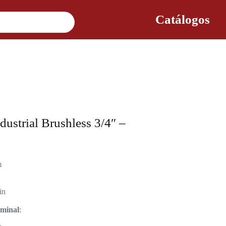
Catálogos
dustrial Brushless 3/4″ –
m
in
ominal
: