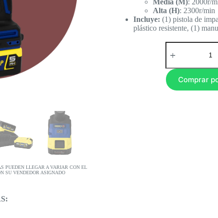
Media (M)
: 2000r/m
Alta (H)
: 2300r/min
Incluye:
(1) pistola de impa
plástico resistente, (1) man
Comprar p
AS PUEDEN LLEGAR A VARIAR CON EL
ON SU VENDEDOR ASIGNADO
S: