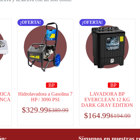
¡OFERTA!
¡OFERTA!
BP
BP
RICA
Hidrolavadora a Gasolina 7
LAVADORA BP
ANCA
HP / 3090 PSI
EVERCLEAN 12 KG
DARK GRAY EDITION
$
329.99
$
389.99
$
164.99
$
194.99
ón:
Síguenos en nuestras r