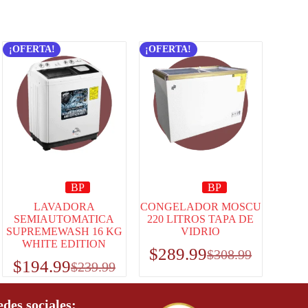
¡OFERTA!
¡OFERTA!
BP
BP
LAVADORA
CONGELADOR MOSCU
SEMIAUTOMATICA
220 LITROS TAPA DE
SUPREMEWASH 16 KG
VIDRIO
WHITE EDITION
$
289.99
$
308.99
$
194.99
$
239.99
edes sociales: