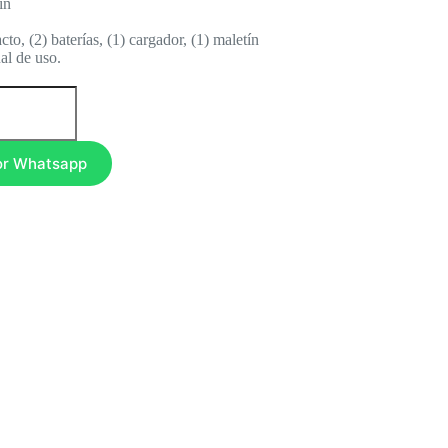
in
cto, (2) baterías, (1) cargador, (1) maletín
ual de uso.
or Whatsapp