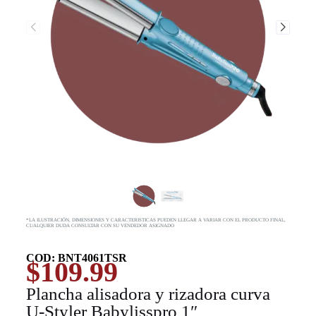
*LA ILUSTRACIÓN, DIMENSIONES Y CARACTERISTICAS PUEDEN LLEGAR A VARIAR CON EL PRODUCTO FINAL,
CUALQUIER DUDA CONSULTAR CON SU VENDEDOR ASIGNADO
COD: BNT4061TSR
$
109.99
Plancha alisadora y rizadora curva
U-Styler Babylisspro 1″