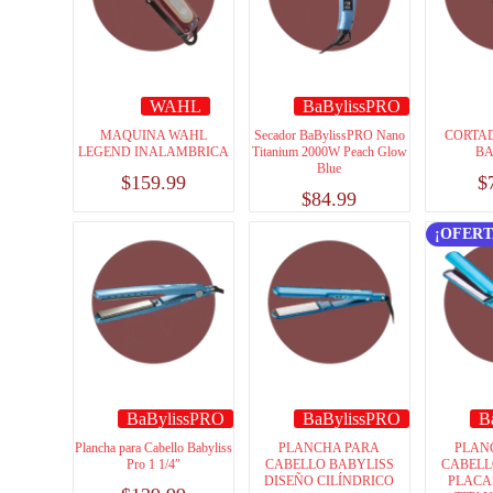
WAHL
BaBylissPRO
MAQUINA WAHL
Secador BaBylissPRO Nano
CORTA
LEGEND INALAMBRICA
Titanium 2000W Peach Glow
BA
Blue
$
159.99
$
$
84.99
¡OFERT
BaBylissPRO
BaBylissPRO
B
Plancha para Cabello Babyliss
PLANCHA PARA
PLAN
Pro 1 1/4″
CABELLO BABYLISS
CABELL
DISEÑO CILÍNDRICO
PLACA