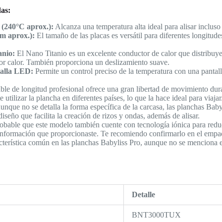
das:
(240°C aprox.):
Alcanza una temperatura alta ideal para alisar incluso 
m aprox.):
El tamaño de las placas es versátil para diferentes longitudes
anio:
El Nano Titanio es un excelente conductor de calor que distribuy
por calor. También proporciona un deslizamiento suave.
talla LED:
Permite un control preciso de la temperatura con una pantall
ble de longitud profesional ofrece una gran libertad de movimiento dura
 utilizar la plancha en diferentes países, lo que la hace ideal para viajar
nque no se detalla la forma específica de la carcasa, las planchas Bab
iseño que facilita la creación de rizos y ondas, además de alisar.
bable que este modelo también cuente con tecnología iónica para reducir
información que proporcionaste. Te recomiendo confirmarlo en el empa
terística común en las planchas Babyliss Pro, aunque no se menciona e
:
Detalle
BNT3000TUX