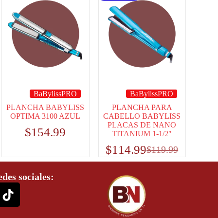
BaBylissPRO
BaBylissPRO
PLANCHA BABYLISS
PLANCHA PARA
OPTIMA 3100 AZUL
CABELLO BABYLISS
PLACAS DE NANO
$
154.99
TITANIUM 1-1/2″
$
114.99
$
119.99
edes sociales: