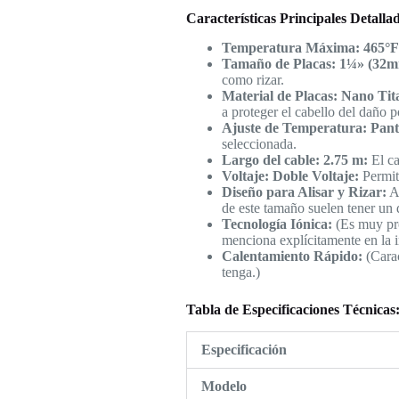
Características Principales Detalla
Temperatura Máxima: 465°F 
Tamaño de Placas: 1¼» (32m
como rizar.
Material de Placas: Nano Tit
a proteger el cabello del daño 
Ajuste de Temperatura: Pan
seleccionada.
Largo del cable: 2.75 m:
El ca
Voltaje: Doble Voltaje:
Permite
Diseño para Alisar y Rizar:
Au
de este tamaño suelen tener un d
Tecnología Iónica:
(Es muy pro
menciona explícitamente en la 
Calentamiento Rápido:
(Carac
tenga.)
Tabla de Especificaciones Técnicas
Especificación
Modelo