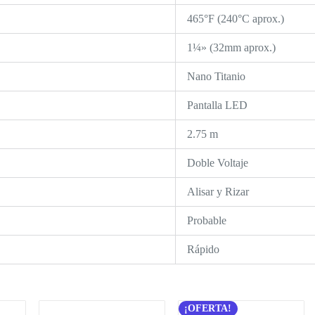
465°F (240°C aprox.)
1¼» (32mm aprox.)
Nano Titanio
Pantalla LED
2.75 m
Doble Voltaje
Alisar y Rizar
Probable
Rápido
¡OFERTA!