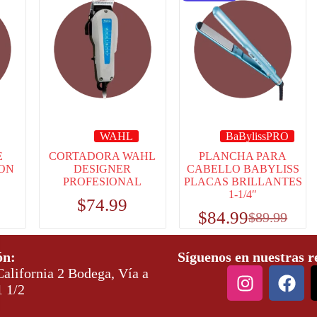
WAHL
BaBylissPRO
E
CORTADORA WAHL
PLANCHA PARA
ON
DESIGNER
CABELLO BABYLISS
PROFESIONAL
PLACAS BRILLANTES
1-1/4″
$
74.99
$
84.99
$
89.99
ón:
Síguenos en nuestras r
alifornia 2 Bodega, Vía a
1 1/2