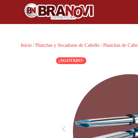
Inicio
/
Planchas y Secadoras de Cabello
/
Planchas de Cabe
¡AGOTADO!