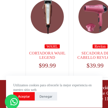
WAHL
Revlon
CORTADORA WAHL
SECADORA D
LEGEND
CABELLO REVL
$
99.99
$
39.99
Utilizamos cookies para ofrecerle la mejor experiencia en
Horario de atención:
Direcci
nuestro sitio web.
Lunes a Viernes: 9:00 – 18:00
Parque C
Aceptar
Denegar
Sábados: 9:00 – 14:00
Daule 1