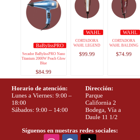
WAHL
WAHL
CORTADORA
CORTADORA
BaBylissPRO
WAHL LEGEND
WAHL BALDING
$
99.99
$
74.99
Secador BaBylissPRO Nano
Titanium 2000W Peach Glow
Blue
$
84.99
Horario de atención:
Dirección:
Lunes a Viernes: 9:00 –
Parque
18:00
California 2
Sábados: 9:00 – 14:00
Bodega, Vía a
Daule 11 1/2
Síguenos en nuestras redes sociales: