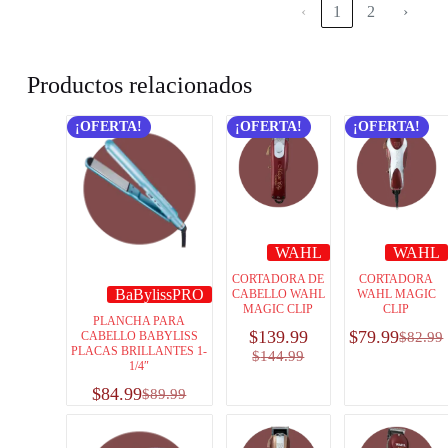
‹
1
2
›
Productos relacionados
¡OFERTA!
¡OFERTA!
¡OFERTA!
WAHL
WAHL
CORTADORA DE
CORTADORA
BaBylissPRO
CABELLO WAHL
WAHL MAGIC
MAGIC CLIP
CLIP
PLANCHA PARA
$
139.99
$
79.99
CABELLO BABYLISS
$
82.99
PLACAS BRILLANTES 1-
$
144.99
1/4″
$
84.99
$
89.99