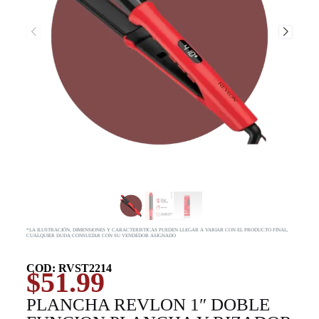
*LA ILUSTRACIÓN, DIMENSIONES Y CARACTERISTICAS PUEDEN LLEGAR A VARIAR CON EL PRODUCTO FINAL,
CUALQUIER DUDA CONSULTAR CON SU VENDEDOR ASIGNADO
COD: RVST2214
$
51.99
PLANCHA REVLON 1″ DOBLE