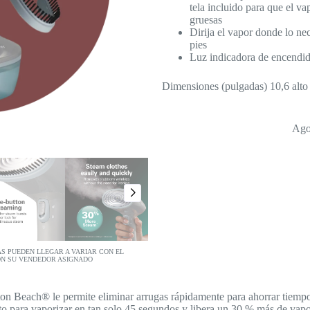
tela incluido para que el v
gruesas
Dirija el vapor donde lo nec
pies
Luz indicadora de encendi
Dimensiones (pulgadas) 10,6 alto
Ago
AS PUEDEN LLEGAR A VARIAR CON EL
ON SU VENDEDOR ASIGNADO
ton Beach® le permite eliminar arrugas rápidamente para ahorrar tiempo
sto para vaporizar en tan solo 45 segundos y libera un 30 % más de vapo