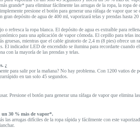
ás grande* para eliminar fácilmente las arrugas de la ropa, la ropa de 
Simplemente presione el botón para generar una ráfaga de vapor que se ce
 gran depósito de agua de 400 ml, vaporizará telas y prendas hasta 20 m
o o refresca la ropa blanca. El depósito de agua es extraíble para relle
rgonómico para una aplicación de vapor cómoda. El cepillo para telas in
ás gruesas, mientras que el cable giratorio de 2,4 m (8 pies) ofrece un
itas. El indicador LED de encendido se ilumina para recordarte cuando e
na con la mayoría de las prendas y telas.
s. ¿
mente para salir por la mañana? No hay problema. Con 1200 vatios de po
trarrápido en tan solo 45 segundos.
usar. Presione el botón para generar una ráfaga de vapor que elimina las
n un 30 % más de vapor*.
las arrugas difíciles de la ropa rápida y fácilmente con este vaporizad
lanchar.